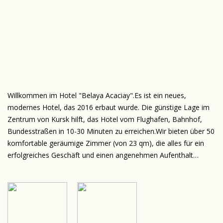
Willkommen im Hotel "Belaya Acaciay".Es ist ein neues,
modernes Hotel, das 2016 erbaut wurde. Die günstige Lage im
Zentrum von Kursk hilft, das Hotel vom Flughafen, Bahnhof,
Bundesstraßen in 10-30 Minuten zu erreichen.Wir bieten über 50
komfortable geräumige Zimmer (von 23 qm), die alles für ein
erfolgreiches Geschäft und einen angenehmen Aufenthalt
haben: TV, individuelle Klimaanlage, kostenloses Internet Wi-Fi,
Haartrockner, Kühlschrank. Die Gäste des Hotels können eine
breite Auswahl von zusätzlichen Dienstleistungen nutzen:
Gepäckaufbewahrung, Wäscherei, geschlossene Parkplätze,
Taxi-Bestellung, die Exkursionsprogramme u s. w.