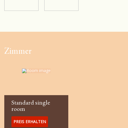
Wir bieten Dienstleistungen für die Organisation und
Durchführung von geschäftlichen Veranstaltungen in jedem
Format und Schwierigkeitsgrad. Die reichste Auswahl von
Speisen des Restaurants "Belaya Acaciay" umfasst die besten
gastronomischen Lösungen der europäischen Küche, und das
gemütliche Interieur verfügt über Business-Meetings,
Verhandlungen, romantische Verabredungen. Urgemütliche
Zimmer
Gastlichkeit und anspruchsvolle Küche laden auch ein, den Tag
mit Spezialitäten der Region ausklingen zu lassen. Hier kann man
in der komfortabelen Lage die korporative Party, die familiären
und Kinderfeiertage, die Jubiläen und die Hochzeitsfeiern
durchführen. (Die Kapazität des Restaurantsaals bis zu 150
Personen, Fläche 230 qm)
Standard single
room
PREIS ERHALTEN