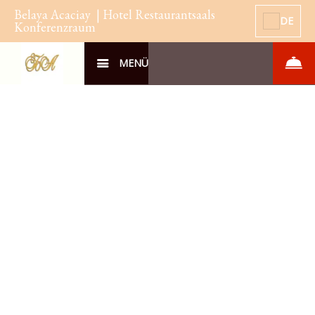
Belaya Acaciay | Hotel Restaurantsaals
DE
Konferenzraum
MENÜ