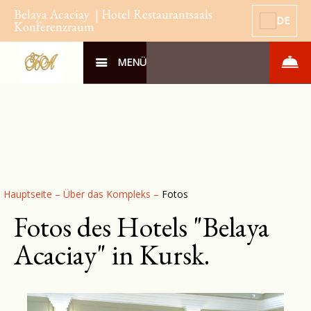
Belaya Acaciay | Hotel Restaurantsaals
DE
Konferenzraum
MENÜ
Hauptseite
–
Über das Kompleks
–
Fotos
Fotos des Hotels "Belaya
Acaciay" in Kursk.