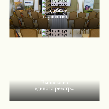
Свадебное
торжество
Выписка из
единого реестр...