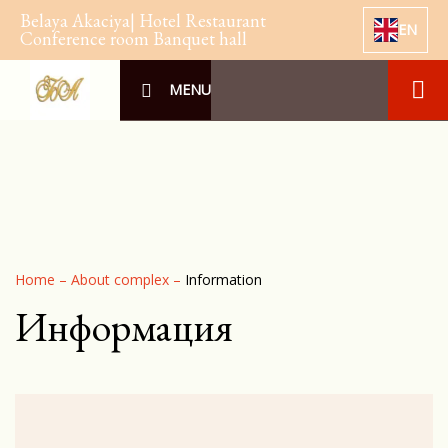
Belaya Akaciya| Hotel Restaurant
EN
Conference room Banquet hall
MENU
Home
–
About complex
–
Information
Информация