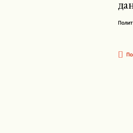
да
Полит
По